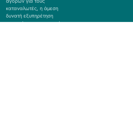
αγορών για τους
καταναλωτές, η άμεση
δυνατή εξυπηρέτηση
προσφέροντας ποιοτικά
προϊόντα σε προσιτές
τιμές.
Πληροφορίες
Προϊόντα
Για Τραπεζική
Προφίλ
Airbnb
Κατάθεση
Είδη
Επικοινωνία
Ο αριθμός
Διακόσμησης
λογαριασμού
Πολιτική
Είδη
που μπορείτε
Cookies
Κουζίνας
να κάνετε την
Πολιτική
Είδη
κατάθεση είναι
Απορρήτου
Μπάνιου
ο εξής:
Πολιτική
Εξοχή
GR
Υπαναχώρησης