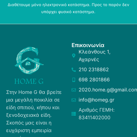
Διαθέτουμε μόνο ηλεκτρονικό κατάστημα. Προς το παρόν δεν
υπάρχει φυσικό κατάστημα.
Επικοινωνία
Κλεάνθους 1,
Αχαρνές
210 2318862
698 2801866
2020.home.g@gmail.co
Στην Home G θα βρείτε
μια μεγάλη ποικιλία σε
info@homeg.gr
είδη σπιτιού, κήπου και
Αριθμός ΓΕΜΗ:
ξενοδοχειακά είδη.
83411402000
Σκοπός μας είναι η
ευχάριστη εμπειρία