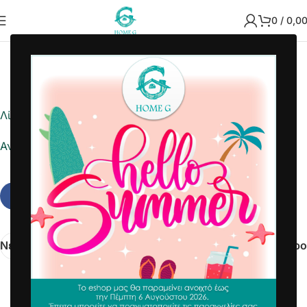
0
/
0,0
2022-10-24
Home G
Λίστα ημέρας
Αναφορά σε Excel
Νεότερα
Παλαιότερο