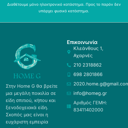
Διαθέτουμε μόνο ηλεκτρονικό κατάστημα. Προς το παρόν δεν
υπάρχει φυσικό κατάστημα.
Επικοινωνία
Κλεάνθους 1,
Αχαρνές
210 2318862
698 2801866
2020.home.g@gmail.co
Στην Home G θα βρείτε
μια μεγάλη ποικιλία σε
info@homeg.gr
είδη σπιτιού, κήπου και
Αριθμός ΓΕΜΗ:
ξενοδοχειακά είδη.
83411402000
Σκοπός μας είναι η
ευχάριστη εμπειρία