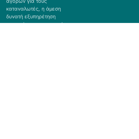
αγορών για τους
καταναλωτές, η άμεση
δυνατή εξυπηρέτηση
προσφέροντας ποιοτικά
προϊόντα σε προσιτές
τιμές.
Πληροφορίες
Προϊόντα
Για Τραπεζική
Προφίλ
Airbnb
Κατάθεση
Είδη
Επικοινωνία
Ο αριθμός
Διακόσμησης
λογαριασμού
Πολιτική
Είδη
που μπορείτε
Cookies
Κουζίνας
να κάνετε την
Πολιτική
Είδη
κατάθεση είναι
Απορρήτου
Μπάνιου
ο εξής:
Πολιτική
Εξοχή
GR
Υπαναχώρησης