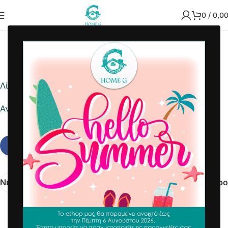
0
/
0,0
2022-10-14
Home G
Λίστα ημέρας
Αναφορά σε Excel
Νεότερα
Παλαιότερο