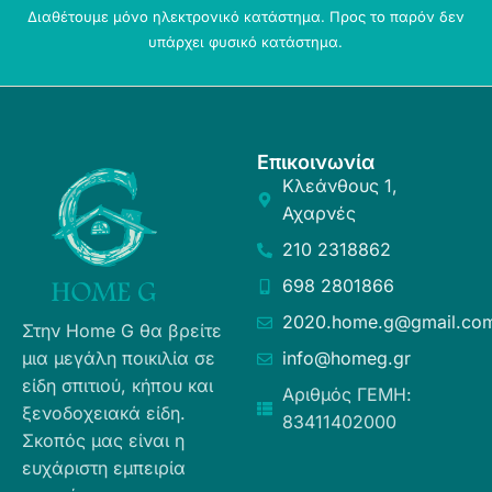
Διαθέτουμε μόνο ηλεκτρονικό κατάστημα. Προς το παρόν δεν
υπάρχει φυσικό κατάστημα.
Επικοινωνία
Κλεάνθους 1,
Αχαρνές
210 2318862
698 2801866
2020.home.g@gmail.co
Στην Home G θα βρείτε
μια μεγάλη ποικιλία σε
info@homeg.gr
είδη σπιτιού, κήπου και
Αριθμός ΓΕΜΗ:
ξενοδοχειακά είδη.
83411402000
Σκοπός μας είναι η
ευχάριστη εμπειρία