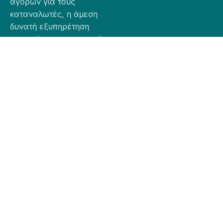
αγορών για τους
καταναλωτές, η άμεση
δυνατή εξυπηρέτηση
προσφέροντας ποιοτικά
προϊόντα σε προσιτές
τιμές.
Πληροφορίες
Προϊόντα
Για Τραπεζική
Προφίλ
Airbnb
Κατάθεση
Είδη
Επικοινωνία
Ο αριθμός
Διακόσμησης
λογαριασμού
Πολιτική
Είδη
που μπορείτε
Cookies
Κουζίνας
να κάνετε την
Πολιτική
Είδη
κατάθεση είναι
Απορρήτου
Μπάνιου
ο εξής:
Πολιτική
Εξοχή
GR
Υπαναχώρησης