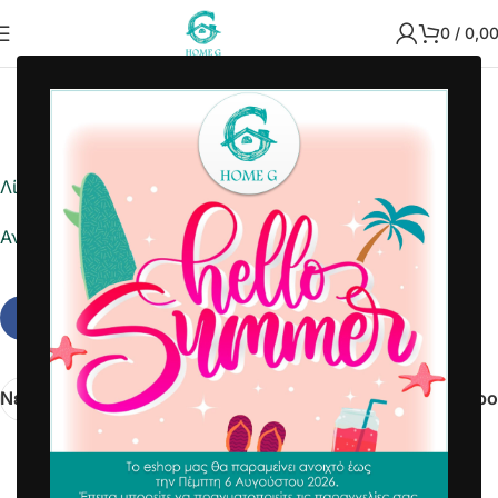
0
/
0,0
2022-10-12
Home G
Λίστα ημέρας
Αναφορά σε Excel
Νεότερα
Παλαιότερο