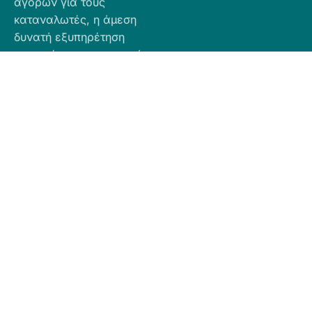
αγορών για τους
καταναλωτές, η άμεση
δυνατή εξυπηρέτηση
προσφέροντας ποιοτικά
προϊόντα σε προσιτές
τιμές.
Πληροφορίες
Προϊόντα
Για Τραπεζική
Προφίλ
Airbnb
Κατάθεση
Είδη
Επικοινωνία
Ο αριθμός
Διακόσμησης
λογαριασμού
Πολιτική
Είδη
που μπορείτε
Cookies
Κουζίνας
να κάνετε την
Πολιτική
Είδη
κατάθεση είναι
Απορρήτου
Μπάνιου
ο εξής:
Πολιτική
Εξοχή
GR
Υπαναχώρησης