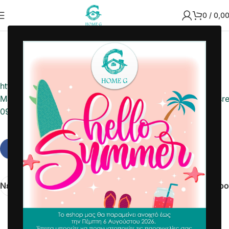
0
/
0,0
2022-09-09 3242063392
Home G
https://acs-eud2.acscourier.net/Eshops/getlist.aspx?
MainID=065871258_rest&MainPass=ap3566&UserID=acsr
09-09
Νεότερα
Παλαιότερο