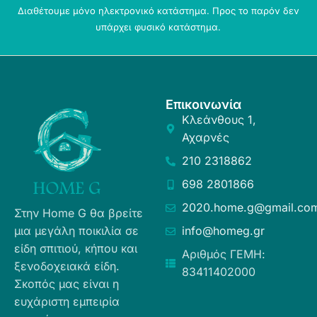
Διαθέτουμε μόνο ηλεκτρονικό κατάστημα. Προς το παρόν δεν
υπάρχει φυσικό κατάστημα.
Επικοινωνία
Κλεάνθους 1,
Αχαρνές
210 2318862
698 2801866
2020.home.g@gmail.co
Στην Home G θα βρείτε
μια μεγάλη ποικιλία σε
info@homeg.gr
είδη σπιτιού, κήπου και
Αριθμός ΓΕΜΗ:
ξενοδοχειακά είδη.
83411402000
Σκοπός μας είναι η
ευχάριστη εμπειρία