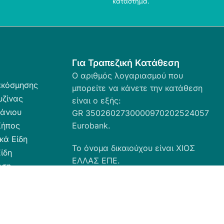
κατάστημα.
Για Τραπεζική Κατάθεση
Ο αριθμός λογαριασμού που
ακόσμησης
μπορείτε να κάνετε την κατάθεση
υζίνας
είναι ο εξής:
άνιου
GR 3502602730000970202524057
Κήπος
Eurobank.
κά Είδη
Το όνομα δικαιούχου είναι ΧΙΟΣ
ίδη
ΕΛΛΑΣ ΕΠΕ.
ωση
ευσης
α Καθαριότητας
 Ταπέτα
ες - Ρόλερ