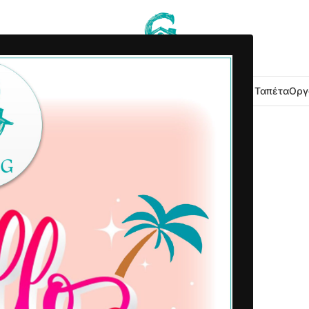
 Κουζίνας
Είδη Μπάνιου
Εξοχή Κήπος
Λευκά Είδη
Χαλιά – Ταπέτα
Οργ
2022-09-02
Δημοσιεύτηκε από
Home G