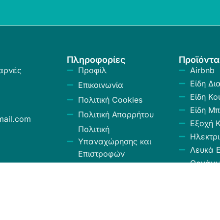
Πληροφορίες
Προϊόντα
αρνές
Προφίλ
Airbnb
Είδη Δι
Επικοινωνία
Είδη Κο
Πολιτική Cookies
Είδη Μπ
Πολιτική Απορρήτου
ail.com
Εξοχή 
Πολιτική
Ηλεκτρι
Υπαναχώρησης και
Λευκά Ε
Επιστροφών
Οργάν
Όροι και Προϋποθέσεις
Αποθήκ
Κώδικας Δεοντολογίας
Σύνεργ
Χαλιά -
Κουρτίν