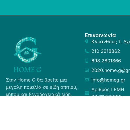
Επικοινωνία
Κλεάνθους 1, Αχ
210 2318862
698 2801866
2020.home.g@gm
Στην Home G θα βρείτε μια
info@homeg.gr
μεγάλη ποικιλία σε είδη σπιτιού,
Αριθμός ΓΕΜΗ:
κήπου και ξενοδοχειακά είδη.
83411402000
Σκοπός μας είναι η ευχάριστη
εμπειρία αγορών για τους
καταναλωτές, η άμεση δυνατή
εξυπηρέτηση προσφέροντας