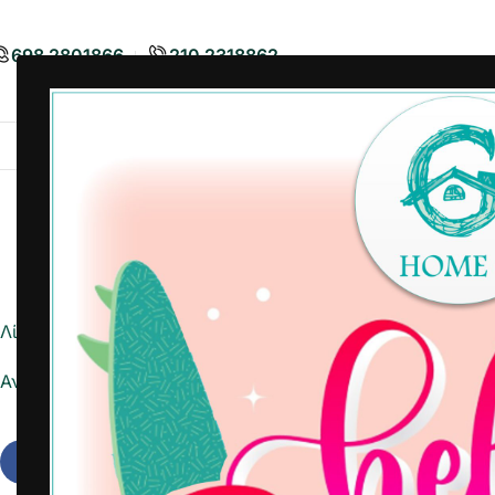
698 2801866
210 2318862
Airbnb
Είδη Διακόσμησης
Είδη
Λίστα ημέρας
Αναφορά σε Excel