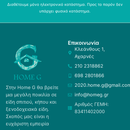
Διαθέτουμε μόνο ηλεκτρονικό κατάστημα. Προς το παρόν δεν
υπάρχει φυσικό κατάστημα.
Επικοινωνία
Κλεάνθους 1,
Αχαρνές
210 2318862
698 2801866
2020.home.g@gmail.co
Στην Home G θα βρείτε
μια μεγάλη ποικιλία σε
info@homeg.gr
είδη σπιτιού, κήπου και
Αριθμός ΓΕΜΗ:
ξενοδοχειακά είδη.
83411402000
Σκοπός μας είναι η
ευχάριστη εμπειρία