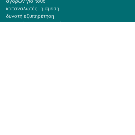
αγορών για τους
καταναλωτές, η άμεση
δυνατή εξυπηρέτηση
προσφέροντας ποιοτικά
προϊόντα σε προσιτές
τιμές.
Πληροφορίες
Προϊόντα
Για Τραπεζική
Προφίλ
Airbnb
Κατάθεση
Είδη
Επικοινωνία
Ο αριθμός
Διακόσμησης
λογαριασμού
Πολιτική
Είδη
που μπορείτε
Cookies
Κουζίνας
να κάνετε την
Πολιτική
Είδη
κατάθεση είναι
Απορρήτου
Μπάνιου
ο εξής:
Πολιτική
Εξοχή
GR
Υπαναχώρησης