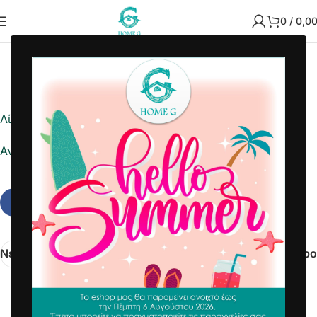
0
/
0,0
2022-08-22
Home G
Λίστα ημέρας
Αναφορά σε Excel
Νεότερα
Παλαιότερο