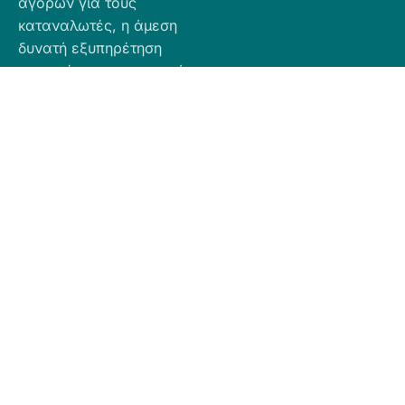
αγορών για τους
καταναλωτές, η άμεση
δυνατή εξυπηρέτηση
προσφέροντας ποιοτικά
προϊόντα σε προσιτές
τιμές.
Πληροφορίες
Προϊόντα
Για Τραπεζική
Προφίλ
Airbnb
Κατάθεση
Είδη
Επικοινωνία
Ο αριθμός
Διακόσμησης
λογαριασμού
Πολιτική
Είδη
που μπορείτε
Cookies
Κουζίνας
να κάνετε την
Πολιτική
Είδη
κατάθεση είναι
Απορρήτου
Μπάνιου
ο εξής:
Πολιτική
Εξοχή
GR
Υπαναχώρησης