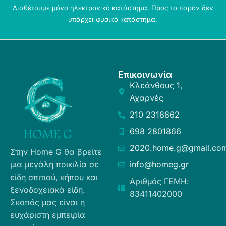
Διαθέτουμε μόνο ηλεκτρονικό κατάστημα. Προς το παρόν δεν
υπάρχει φυσικό κατάστημα.
Επικοινωνία
Κλεάνθους 1,
Αχαρνές
210 2318862
698 2801866
2020.home.g@gmail.co
Στην Home G θα βρείτε
μια μεγάλη ποικιλία σε
info@homeg.gr
είδη σπιτιού, κήπου και
Αριθμός ΓΕΜΗ:
ξενοδοχειακά είδη.
83411402000
Σκοπός μας είναι η
ευχάριστη εμπειρία