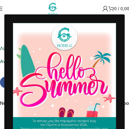
0
/
0,0
2022-08-08
Home G
Λίστα ημέρας
Αναφορά σε Excel
Νεότερα
Παλαιότερο