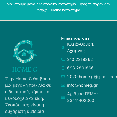
Διαθέτουμε μόνο ηλεκτρονικό κατάστημα. Προς το παρόν δεν
υπάρχει φυσικό κατάστημα.
Επικοινωνία
Κλεάνθους 1,
Αχαρνές
210 2318862
698 2801866
2020.home.g@gmail.co
Στην Home G θα βρείτε
μια μεγάλη ποικιλία σε
info@homeg.gr
είδη σπιτιού, κήπου και
Αριθμός ΓΕΜΗ:
ξενοδοχειακά είδη.
83411402000
Σκοπός μας είναι η
ευχάριστη εμπειρία