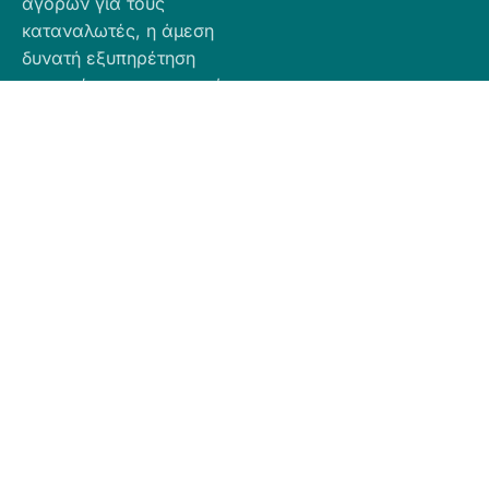
αγορών για τους
καταναλωτές, η άμεση
δυνατή εξυπηρέτηση
προσφέροντας ποιοτικά
προϊόντα σε προσιτές
τιμές.
Πληροφορίες
Προϊόντα
Για Τραπεζική
Προφίλ
Airbnb
Κατάθεση
Είδη
Επικοινωνία
Ο αριθμός
Διακόσμησης
λογαριασμού
Πολιτική
Είδη
που μπορείτε
Cookies
Κουζίνας
να κάνετε την
Πολιτική
Είδη
κατάθεση είναι
Απορρήτου
Μπάνιου
ο εξής:
Πολιτική
Εξοχή
GR
Υπαναχώρησης