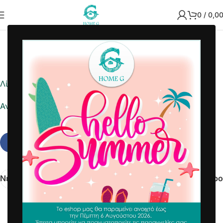
0
/
0,0
2022-08-02
Home G
Λίστα ημέρας
Αναφορά σε Excel
Νεότερα
Παλαιότερο