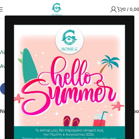
0
/
0,0
2022-03-11
Home G
Λίστα ημέρας
Αναφορά σε Excel
Νεότερα
Παλαιότερο