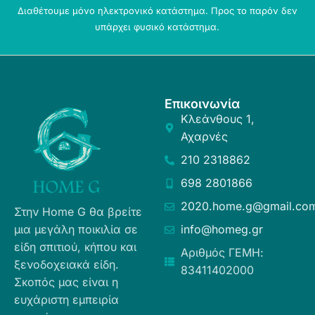
Διαθέτουμε μόνο ηλεκτρονικό κατάστημα. Προς το παρόν δεν
υπάρχει φυσικό κατάστημα.
Επικοινωνία
Κλεάνθους 1,
Αχαρνές
210 2318862
698 2801866
2020.home.g@gmail.co
Στην Home G θα βρείτε
μια μεγάλη ποικιλία σε
info@homeg.gr
είδη σπιτιού, κήπου και
Αριθμός ΓΕΜΗ:
ξενοδοχειακά είδη.
83411402000
Σκοπός μας είναι η
ευχάριστη εμπειρία