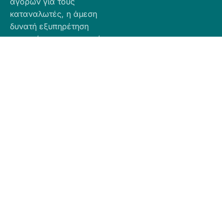
αγορών για τους
καταναλωτές, η άμεση
δυνατή εξυπηρέτηση
προσφέροντας ποιοτικά
προϊόντα σε προσιτές
τιμές.
Πληροφορίες
Προϊόντα
Για Τραπεζική
Προφίλ
Airbnb
Κατάθεση
Είδη
Επικοινωνία
Ο αριθμός
Διακόσμησης
λογαριασμού
Πολιτική
Είδη
που μπορείτε
Cookies
Κουζίνας
να κάνετε την
Πολιτική
Είδη
κατάθεση είναι
Απορρήτου
Μπάνιου
ο εξής:
Πολιτική
Εξοχή
GR
Υπαναχώρησης