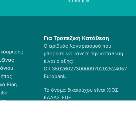
κατάστημα.
Για Τραπεζική Κατάθεση
Ο αριθμός λογαριασμού που
ακόσμησης
μπορείτε να κάνετε την κατάθεση
υζίνας
είναι ο εξής:
άνιου
GR 3502602730000970202524057
Κήπος
Eurobank.
κά Είδη
Το όνομα δικαιούχου είναι ΧΙΟΣ
ίδη
ΕΛΛΑΣ ΕΠΕ.
ωση
ευσης
α Καθαριότητας
 Ταπέτα
ες - Ρόλερ