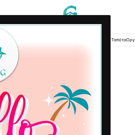
 Κουζίνας
Είδη Μπάνιου
Εξοχή Κήπος
Λευκά Είδη
Χαλιά – Ταπέτα
Οργ
2022-02-23
Δημοσιεύτηκε από
Home G