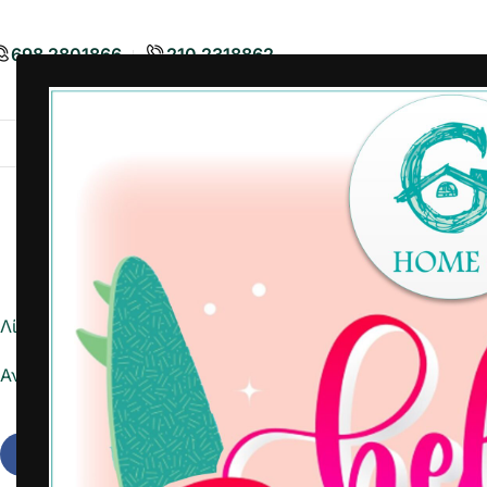
698 2801866
210 2318862
Airbnb
Είδη Διακόσμησης
Είδη
Λίστα ημέρας
Αναφορά σε Excel