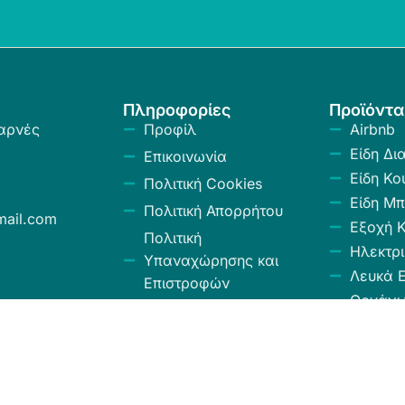
Πληροφορίες
Προϊόντα
αρνές
Προφίλ
Airbnb
Είδη Δι
Επικοινωνία
Είδη Κο
Πολιτική Cookies
Είδη Μπ
Πολιτική Απορρήτου
ail.com
Εξοχή 
Πολιτική
Ηλεκτρι
Υπαναχώρησης και
Λευκά Ε
Επιστροφών
Οργάν
Όροι και Προϋποθέσεις
Αποθήκ
Κώδικας Δεοντολογίας
Σύνεργ
Χαλιά -
Κουρτίν