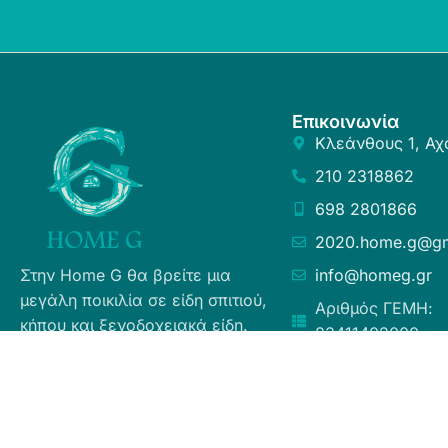
Επικοινωνία
Κλεάνθους 1, Αχ
210 2318862
698 2801866
2020.home.g@gm
Στην Home G θα βρείτε μια
info@homeg.gr
μεγάλη ποικιλία σε είδη σπιτιού,
Αριθμός ΓΕΜΗ:
κήπου και ξενοδοχειακά είδη.
83411402000
Σκοπός μας είναι η ευχάριστη
εμπειρία αγορών για τους
καταναλωτές, η άμεση δυνατή
εξυπηρέτηση προσφέροντας