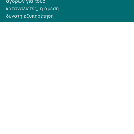
αγορών για τους
καταναλωτές, η άμεση
δυνατή εξυπηρέτηση
προσφέροντας ποιοτικά
προϊόντα σε προσιτές
τιμές.
Πληροφορίες
Προϊόντα
Για Τραπεζική
Προφίλ
Airbnb
Κατάθεση
Είδη
Επικοινωνία
Ο αριθμός
Διακόσμησης
λογαριασμού
Πολιτική
Είδη
που μπορείτε
Cookies
Κουζίνας
να κάνετε την
Πολιτική
Είδη
κατάθεση είναι
Απορρήτου
Μπάνιου
ο εξής:
Πολιτική
Εξοχή
GR
Υπαναχώρησης