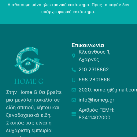
Διαθέτουμε μόνο ηλεκτρονικό κατάστημα. Προς το παρόν δεν
υπάρχει φυσικό κατάστημα.
Επικοινωνία
Κλεάνθους 1,
Αχαρνές
210 2318862
698 2801866
2020.home.g@gmail.co
Στην Home G θα βρείτε
μια μεγάλη ποικιλία σε
info@homeg.gr
είδη σπιτιού, κήπου και
Αριθμός ΓΕΜΗ:
ξενοδοχειακά είδη.
83411402000
Σκοπός μας είναι η
ευχάριστη εμπειρία