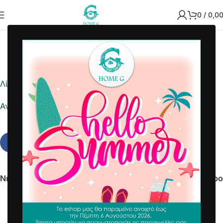
0
/
0,0
2022-01-17
Home G
Λίστα ημέρας
Αναφορά σε Excel
Νεότερα
Παλαιότερο