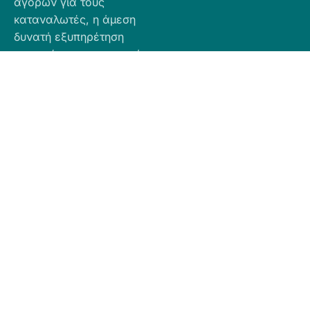
αγορών για τους
καταναλωτές, η άμεση
δυνατή εξυπηρέτηση
προσφέροντας ποιοτικά
προϊόντα σε προσιτές
τιμές.
Πληροφορίες
Προϊόντα
Για Τραπεζική
Προφίλ
Airbnb
Κατάθεση
Είδη
Επικοινωνία
Ο αριθμός
Διακόσμησης
λογαριασμού
Πολιτική
Είδη
που μπορείτε
Cookies
Κουζίνας
να κάνετε την
Πολιτική
Είδη
κατάθεση είναι
Απορρήτου
Μπάνιου
ο εξής:
Πολιτική
Εξοχή
GR
Υπαναχώρησης