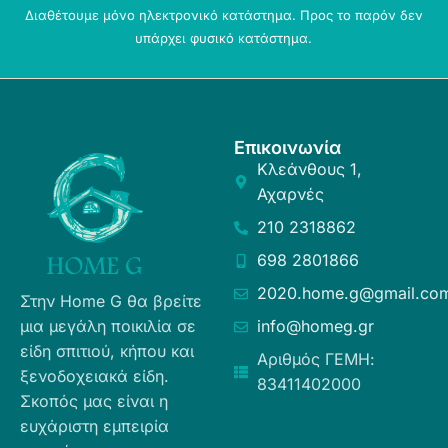
Διαθέτουμε μόνο ηλεκτρονικό κατάστημα. Προς το παρόν δεν
υπάρχει φυσικό κατάστημα.
Επικοινωνία
Κλεάνθους 1,
Αχαρνές
210 2318862
698 2801866
2020.home.g@gmail.co
Στην Home G θα βρείτε
μια μεγάλη ποικιλία σε
info@homeg.gr
είδη σπιτιού, κήπου και
Αριθμός ΓΕΜΗ:
ξενοδοχειακά είδη.
83411402000
Σκοπός μας είναι η
ευχάριστη εμπειρία