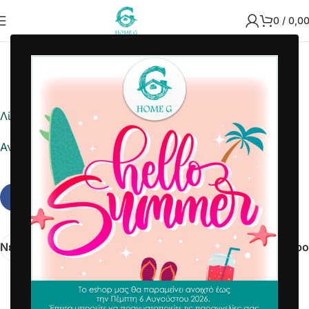
0
/
0,0
2021-11-15
Home G
Λίστα ημέρας
Αναφορά σε Excel
Νεότερα
Παλαιότερο