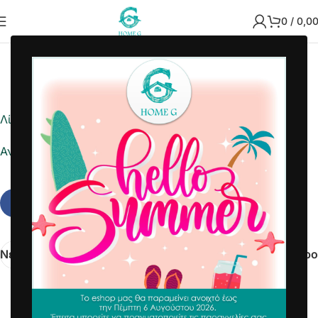
0
/
0,0
2021-11-01
Home G
Λίστα ημέρας
Αναφορά σε Excel
Νεότερα
Παλαιότερο