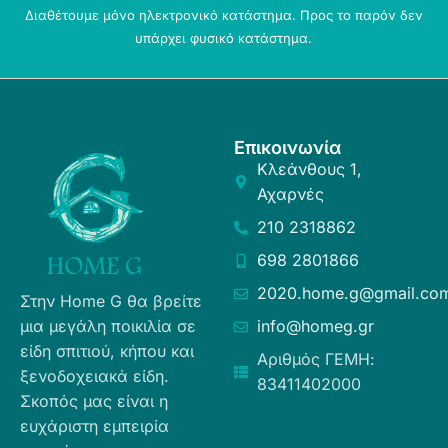
Διαθέτουμε μόνο ηλεκτρονικό κατάστημα. Προς το παρόν δεν
υπάρχει φυσικό κατάστημα.
Επικοινωνία
Κλεάνθους 1,
Αχαρνές
210 2318862
698 2801866
2020.home.g@gmail.co
Στην Home G θα βρείτε
μια μεγάλη ποικιλία σε
info@homeg.gr
είδη σπιτιού, κήπου και
Αριθμός ΓΕΜΗ:
ξενοδοχειακά είδη.
83411402000
Σκοπός μας είναι η
ευχάριστη εμπειρία