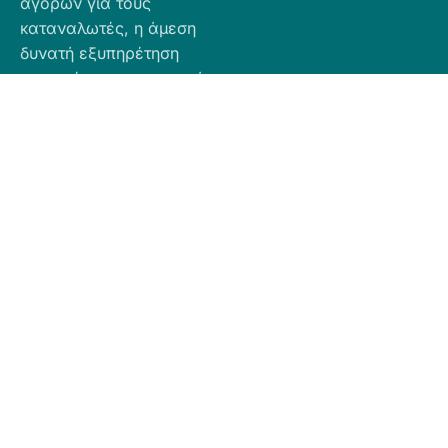
αγορών για τους
καταναλωτές, η άμεση
δυνατή εξυπηρέτηση
προσφέροντας ποιοτικά
προϊόντα σε προσιτές
τιμές.
Πληροφορίες
Προϊόντα
Για Τραπεζική
Προφίλ
Airbnb
Κατάθεση
Είδη
Επικοινωνία
Ο αριθμός
Διακόσμησης
λογαριασμού
Πολιτική
Είδη
που μπορείτε
Cookies
Κουζίνας
να κάνετε την
Πολιτική
Είδη
κατάθεση είναι
Απορρήτου
Μπάνιου
ο εξής:
Πολιτική
Εξοχή
GR
Υπαναχώρησης