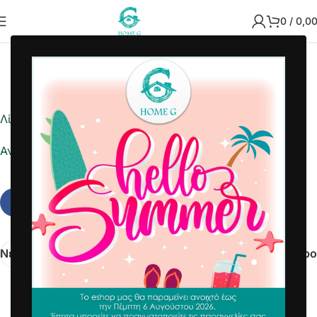
0
/
0,0
2021-09-07
Home G
Λίστα ημέρας
Αναφορά σε Excel
Νεότερα
Παλαιότερο