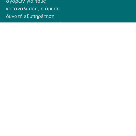
αγορών για τους
καταναλωτές, η άμεση
δυνατή εξυπηρέτηση
προσφέροντας ποιοτικά
προϊόντα σε προσιτές
τιμές.
Πληροφορίες
Προϊόντα
Για Τραπεζική
Προφίλ
Airbnb
Κατάθεση
Είδη
Επικοινωνία
Ο αριθμός
Διακόσμησης
λογαριασμού
Πολιτική
Είδη
που μπορείτε
Cookies
Κουζίνας
να κάνετε την
Πολιτική
Είδη
κατάθεση είναι
Απορρήτου
Μπάνιου
ο εξής:
Πολιτική
Εξοχή
GR
Υπαναχώρησης