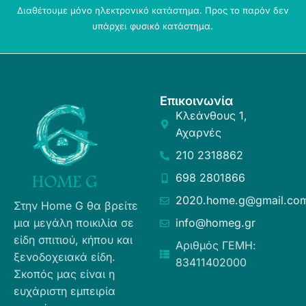
Διαθέτουμε μόνο ηλεκτρονικό κατάστημα. Προς το παρόν δεν
υπάρχει φυσικό κατάστημα.
Επικοινωνία
Κλεάνθους 1,
Αχαρνές
210 2318862
698 2801866
2020.home.g@gmail.co
Στην Home G θα βρείτε
μια μεγάλη ποικιλία σε
info@homeg.gr
είδη σπιτιού, κήπου και
Αριθμός ΓΕΜΗ:
ξενοδοχειακά είδη.
83411402000
Σκοπός μας είναι η
ευχάριστη εμπειρία