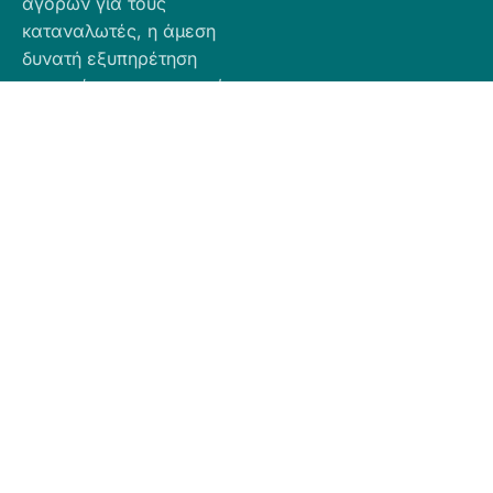
αγορών για τους
καταναλωτές, η άμεση
δυνατή εξυπηρέτηση
προσφέροντας ποιοτικά
προϊόντα σε προσιτές
τιμές.
Πληροφορίες
Προϊόντα
Για Τραπεζική
Προφίλ
Airbnb
Κατάθεση
Είδη
Επικοινωνία
Ο αριθμός
Διακόσμησης
λογαριασμού
Πολιτική
Είδη
που μπορείτε
Cookies
Κουζίνας
να κάνετε την
Πολιτική
Είδη
κατάθεση είναι
Απορρήτου
Μπάνιου
ο εξής:
Πολιτική
Εξοχή
GR
Υπαναχώρησης