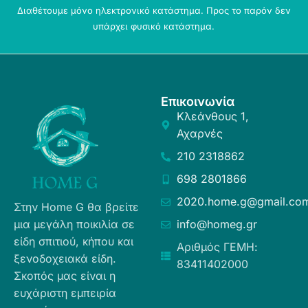
Διαθέτουμε μόνο ηλεκτρονικό κατάστημα. Προς το παρόν δεν
υπάρχει φυσικό κατάστημα.
Επικοινωνία
Κλεάνθους 1,
Αχαρνές
210 2318862
698 2801866
2020.home.g@gmail.co
Στην Home G θα βρείτε
μια μεγάλη ποικιλία σε
info@homeg.gr
είδη σπιτιού, κήπου και
Αριθμός ΓΕΜΗ:
ξενοδοχειακά είδη.
83411402000
Σκοπός μας είναι η
ευχάριστη εμπειρία