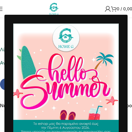
0
/
0,0
2021-09-03
Home G
Λίστα ημέρας
Αναφορά σε Excel
Νεότερα
Παλαιότερο