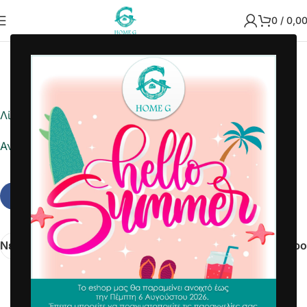
0
/
0,0
2023-04-07
Home G
Λίστα ημέρας
Αναφορά σε Excel
Νεότερα
Παλαιότερο