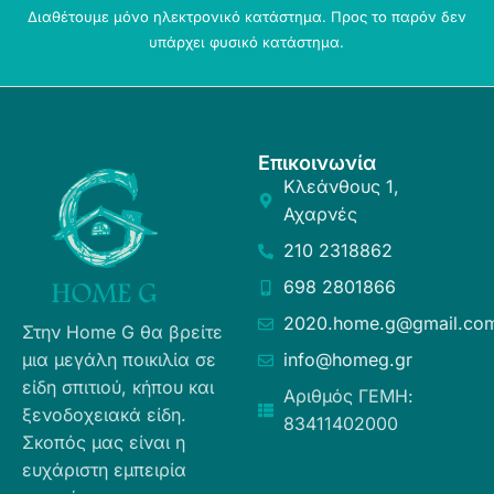
Διαθέτουμε μόνο ηλεκτρονικό κατάστημα. Προς το παρόν δεν
υπάρχει φυσικό κατάστημα.
Επικοινωνία
Κλεάνθους 1,
Αχαρνές
210 2318862
698 2801866
2020.home.g@gmail.co
Στην Home G θα βρείτε
μια μεγάλη ποικιλία σε
info@homeg.gr
είδη σπιτιού, κήπου και
Αριθμός ΓΕΜΗ:
ξενοδοχειακά είδη.
83411402000
Σκοπός μας είναι η
ευχάριστη εμπειρία