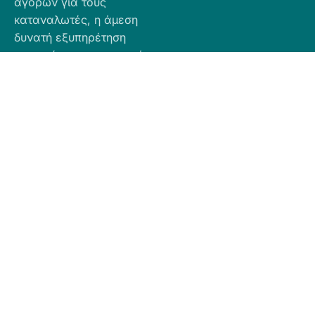
αγορών για τους
καταναλωτές, η άμεση
δυνατή εξυπηρέτηση
προσφέροντας ποιοτικά
προϊόντα σε προσιτές
τιμές.
Πληροφορίες
Προϊόντα
Για Τραπεζική
Προφίλ
Airbnb
Κατάθεση
Είδη
Επικοινωνία
Ο αριθμός
Διακόσμησης
λογαριασμού
Πολιτική
Είδη
που μπορείτε
Cookies
Κουζίνας
να κάνετε την
Πολιτική
Είδη
κατάθεση είναι
Απορρήτου
Μπάνιου
ο εξής:
Πολιτική
Εξοχή
GR
Υπαναχώρησης