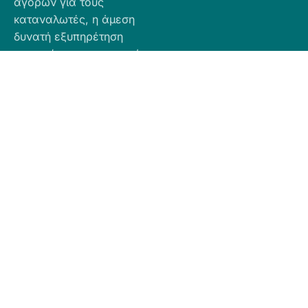
αγορών για τους
καταναλωτές, η άμεση
δυνατή εξυπηρέτηση
προσφέροντας ποιοτικά
προϊόντα σε προσιτές
τιμές.
Πληροφορίες
Προϊόντα
Για Τραπεζική
Προφίλ
Airbnb
Κατάθεση
Είδη
Επικοινωνία
Ο αριθμός
Διακόσμησης
λογαριασμού
Πολιτική
Είδη
που μπορείτε
Cookies
Κουζίνας
να κάνετε την
Πολιτική
Είδη
κατάθεση είναι
Απορρήτου
Μπάνιου
ο εξής:
Πολιτική
Εξοχή
GR
Υπαναχώρησης