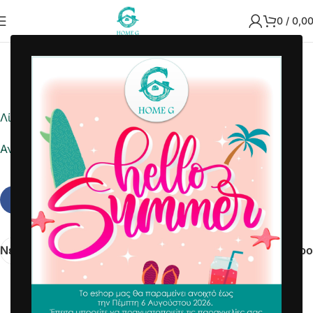
0
/
0,0
2022-05-16
Home G
Λίστα ημέρας
Αναφορά σε Excel
Νεότερα
Παλαιότερο